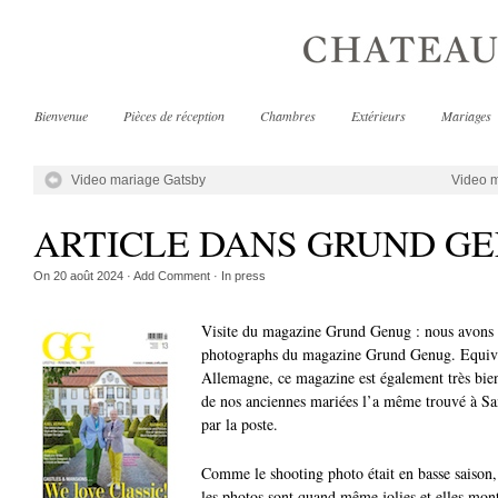
Bienvenue
Pièces de réception
Chambres
Extérieurs
Mariages
Video mariage Gatsby
Video m
ARTICLE DANS GRUND G
On
20 août 2024
·
Add Comment
· In
press
Visite du magazine Grund Genug : nous avons reç
photographs du magazine Grund Genug. Equiva
Allemagne, ce magazine est également très bien
de nos anciennes mariées l’a même trouvé à Sa
par la poste.
Comme le shooting photo était en basse saison,
les photos sont quand même jolies et elles mont