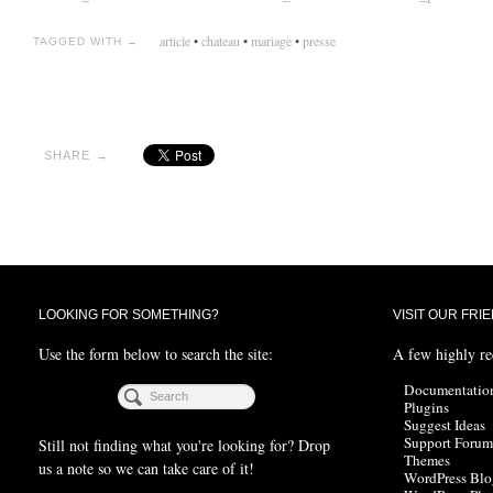
article
•
chateau
•
mariage
•
presse
TAGGED WITH →
SHARE →
LOOKING FOR SOMETHING?
VISIT OUR FRI
Use the form below to search the site:
A few highly r
Documentatio
Plugins
Suggest Ideas
Support Forum
Still not finding what you're looking for? Drop
Themes
us a note so we can take care of it!
WordPress Blo