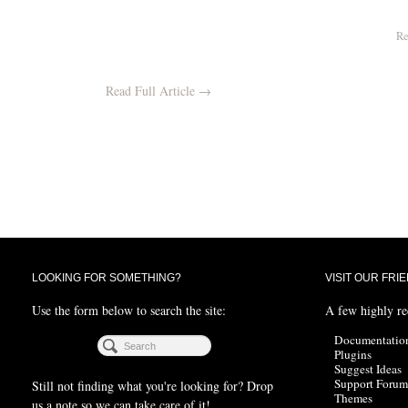
Re
Read Full Article →
LOOKING FOR SOMETHING?
VISIT OUR FRI
Use the form below to search the site:
A few highly r
Documentatio
Plugins
Suggest Ideas
Support Forum
Still not finding what you're looking for? Drop
Themes
us a note so we can take care of it!