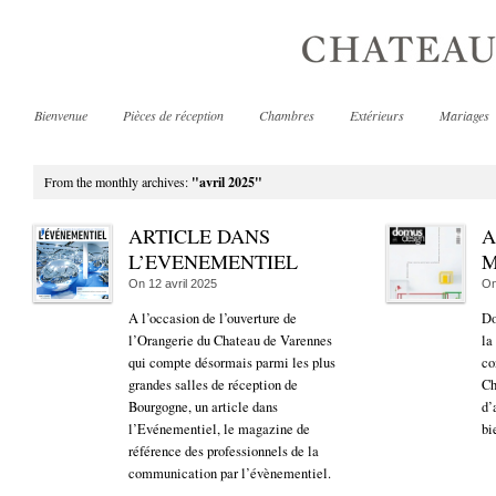
Bienvenue
Pièces de réception
Chambres
Extérieurs
Mariages
From the monthly archives:
"avril 2025"
ARTICLE DANS
A
L’EVENEMENTIEL
M
On
12 avril 2025
O
A l’occasion de l’ouverture de
Do
l’Orangerie du Chateau de Varennes
la
qui compte désormais parmi les plus
co
grandes salles de réception de
Ch
Bourgogne, un article dans
d’
l’Evénementiel, le magazine de
bi
référence des professionnels de la
communication par l’évènementiel.