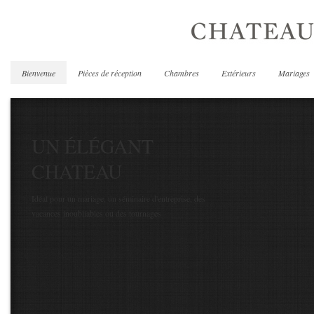
Bienvenue
Pièces de réception
Chambres
Extérieurs
Mariages
UN ÉLÉGANT
CHATEAU
Idéal pour un mariage, un séminaire d'entreprise, des
vacances inoubliables ou des tournages