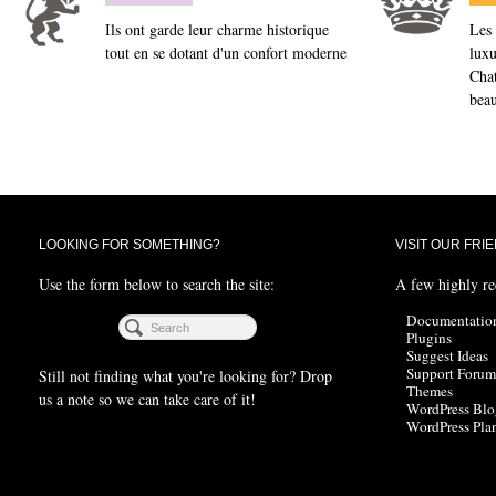
Ils ont garde leur charme historique
Les 
tout en se dotant d'un confort moderne
luxu
Chat
beau
LOOKING FOR SOMETHING?
VISIT OUR FRI
Use the form below to search the site:
A few highly r
Documentatio
Plugins
Suggest Ideas
Support Forum
Still not finding what you're looking for? Drop
Themes
us a note so we can take care of it!
WordPress Blo
WordPress Pla