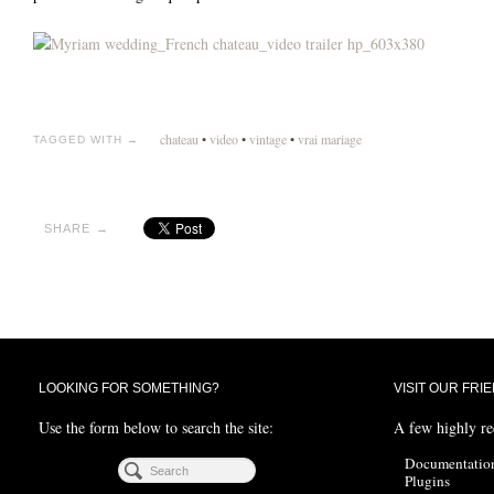
chateau
•
video
•
vintage
•
vrai mariage
TAGGED WITH →
SHARE →
LOOKING FOR SOMETHING?
VISIT OUR FRI
Use the form below to search the site:
A few highly r
Documentatio
Plugins