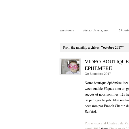
Bienvenue
Pièces de réception
Chamb
From the monthly archives:
"octobre 2017"
VIDEO BOUTIQUE
ÉPHÉMÈRE
On
3 octobre 2017
Notre boutique éphémère lors
week-end de Pâques a eu un g
succès et nous sommes très h
de partager le joli film réalis
occasion par Franck Chapin du
Ezekiel.
Pop up store at Chateau de Va
April 2017
from
Chateau de V