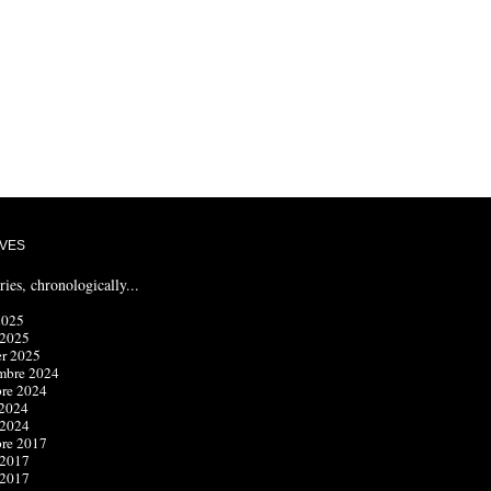
VES
ries, chronologically...
2025
 2025
er 2025
mbre 2024
bre 2024
 2024
 2024
bre 2017
 2017
 2017