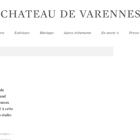
res
Extérieurs
Mariages
Autres évènements
En savoir +
Presse
 du
rand
eureux
é à cette
 studio
rennes –
arennes