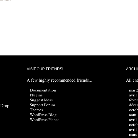
VISIT OUR FRIENDS!
ARCHI
A few highly recommended friends...
All ent
Documentation
mai 
Plugins
avril
Suggest Ideas
févri
Support Forum
déce
? Drop
Themes
octo
WordPress Blog
août
WordPress Planet
avril
octo
avril
mars