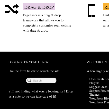
DRAG & DROP
R
PageLines is a drag & drop
Buil
framework that allows you to
on m
completely customize your website
an 
with drag & drop.
LOOKING FOR SOMETHING?
VISIT OUR FRI
Use the form below to search the site:
A few highly r
Documentatio
Plugins
Suggest Ideas
Support Forum
Still not finding what you're looking for? Drop
Themes
us a note so we can take care of it!
WordPress Blo
WordPress Pla