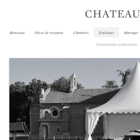
Bienvenue
Pièces de réception
Chambres
Extérieurs
Mariages
Ceremonies extérieures