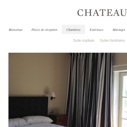
Bienvenue
Pièces de réception
Chambres
Extérieurs
Mariages
Suite nuptiale
Suites familiales