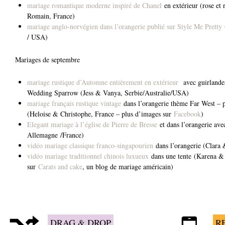
mariage romantique moderne inspiré de Chanel
en extérieur (rose et
Romain, France)
mariage anglo-norvégien dans l’orangerie publié sur Style Me Pretty
/ USA)
Mariages de septembre
mariage rustique d’Automne entièrement en extérieur
avec guirlandes
Wedding Sparrow (Jess & Vanya, Serbie/Australie/USA)
mariage français rustique vintage
dans l’orangerie thème Far West – p
(Heloise & Christophe, France – plus d’images sur
Facebook
)
Elegant mariage à l’église de Pierre de Bresse
et dans l’orangerie ave
Allemagne /France)
vidéo mariage classique franco-singapourien
dans l’orangerie (Clara 
vidéo mariage traditionnel chinois luxueux
dans une tente (Karena &
sur
Carats and cake
, un blog de mariage américain)
DRAG & DROP
R