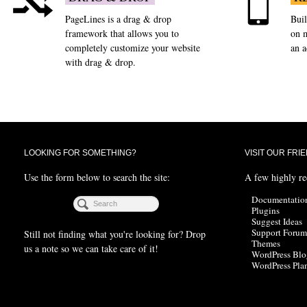
PageLines is a drag & drop
Buil
framework that allows you to
on m
completely customize your website
an 
with drag & drop.
LOOKING FOR SOMETHING?
VISIT OUR FRI
Use the form below to search the site:
A few highly r
Documentatio
Plugins
Suggest Ideas
Support Forum
Still not finding what you're looking for? Drop
Themes
us a note so we can take care of it!
WordPress Blo
WordPress Pla