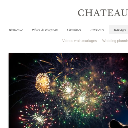
Bienvenue
Pièces de réception
Chambres
Extérieurs
Mariages
Videos vrais mariages
Wedding planni