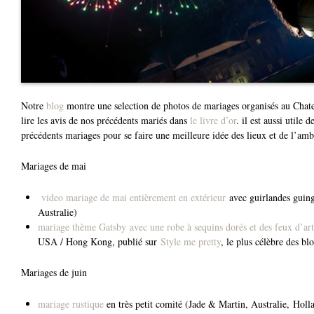
Notre
blog
montre une selection de photos de mariages organisés au Chat
lire les avis de nos précédents mariés dans
le livre d’or
. il est aussi utile 
précédents mariages pour se faire une meilleure idée des lieux et de l’am
Mariages de mai
video mariage de mai entièrement en extérieur
avec guirlandes guing
Australie)
mariage thème Gatsby avec une robe à sequins dorés et des feux d’art
USA / Hong Kong, publié sur
Style me pretty
, le plus célèbre des b
Mariages de juin
mariage rustique
en très petit comité (Jade & Martin, Australie, Holl