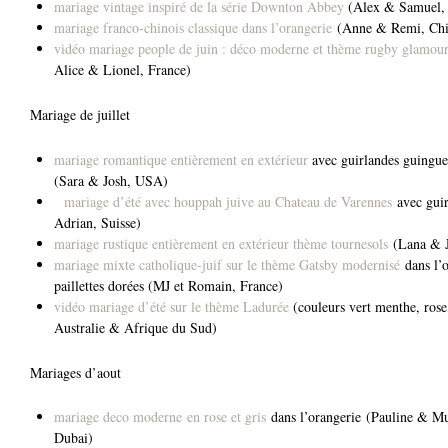
mariage vintage inspiré de la série Downton Abbey
(Alex & Samuel, 
mariage franco-chinois classique dans l’orangerie
(Anne & Remi, Chin
vidéo mariage people de juin : déco moderne et thème rugby glamou
Alice & Lionel, France)
Mariage de juillet
mariage romantique entièrement en extérieur
avec guirlandes guinguet
(Sara & Josh, USA)
mariage d’été avec houppah juive au Chateau de Varennes
avec guir
Adrian, Suisse)
mariage rustique entièrement en extérieur thème tournesols
(Lana & J
mariage mixte catholique-juif sur le thème Gatsby modernisé
dans l’o
paillettes dorées (MJ et Romain, France)
vidéo mariage d’été sur le thème Ladurée
(couleurs vert menthe, rose
Australie & Afrique du Sud)
Mariages d’aout
mariage deco moderne en rose et gris
dans l’orangerie (Pauline & Mu
Dubai)