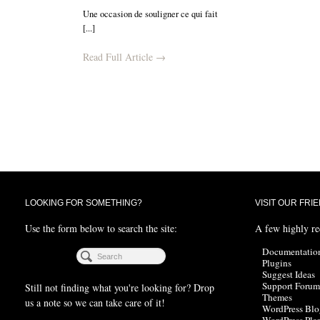
Une occasion de souligner ce qui fait
[...]
Read Full Article →
LOOKING FOR SOMETHING?
VISIT OUR FRI
Use the form below to search the site:
A few highly r
Documentatio
Plugins
Suggest Ideas
Support Forum
Still not finding what you're looking for? Drop
Themes
us a note so we can take care of it!
WordPress Blo