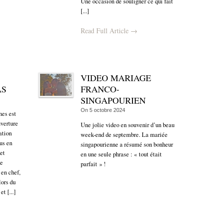
Une occasion de souligner ce qui fait
[...]
Read Full Article →
VIDEO MARIAGE
AS
FRANCO-
SINGAPOURIEN
On
5 octobre 2024
nes est
uverture
Une jolie video en souvenir d’un beau
ation
week-end de septembre. La mariée
us en
singapourienne a résumé son bonheur
et
en une seule phrase : « tout était
ue
parfait » !
 en chef,
lors du
t [...]