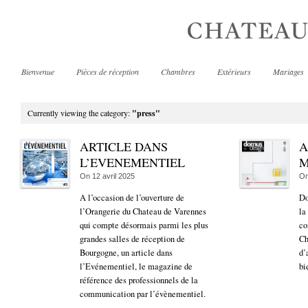
Bienvenue
Pièces de réception
Chambres
Extérieurs
Mariages
Currently viewing the category:
"press"
ARTICLE DANS
A
L’EVENEMENTIEL
M
On
12 avril 2025
O
A l’occasion de l’ouverture de
Do
l’Orangerie du Chateau de Varennes
la
qui compte désormais parmi les plus
co
grandes salles de réception de
Ch
Bourgogne, un article dans
d’
l’Evénementiel, le magazine de
bi
référence des professionnels de la
communication par l’évènementiel.