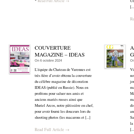
*
Read Full Article →
Un
[..
Re
COUVERTURE
A
MAGAZINE – IDEAS
G
On
6 octobre 2024
O
L’équipe du Chateau de Varennes est
Vi
très fière d’avoir obtenu la couverture
no
du célèbre magazine de décoration
jo
IDEAS (publié en Russie). Nous en
ma
profitons pour saluer nos amis et
Ma
anciens mariés russes ainsi que
ma
Muriel Arcos, notre pâtissière en chef,
di
pour avoir fourni les douceurs lors du
an
shooting photos (les macarons et [...]
Sa
la
Read Full Article →
[..