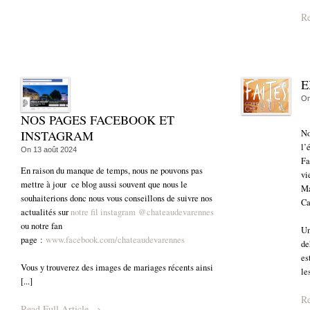
Re
E
O
NOS PAGES FACEBOOK ET
No
INSTAGRAM
l’
On
13 août 2024
Fa
En raison du manque de temps, nous ne pouvons pas
vi
mettre à jour ce blog aussi souvent que nous le
Ma
souhaiterions donc nous vous conseillons de suivre nos
Ca
actualités sur
notre fil instagram @chateaudevarennes
ou notre fan
Un
page :
www.facebook.com/chateaudevarennes
de
es
Vous y trouverez des images de mariages récents ainsi
le
[...]
Re
Read Full Article →