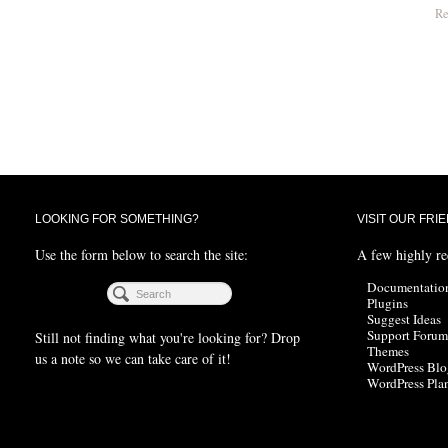
Re
LOOKING FOR SOMETHING?
VISIT OUR FRI
Use the form below to search the site:
A few highly r
Documentatio
Plugins
Suggest Ideas
Support Forum
Still not finding what you're looking for? Drop
Themes
us a note so we can take care of it!
WordPress Blo
WordPress Pla