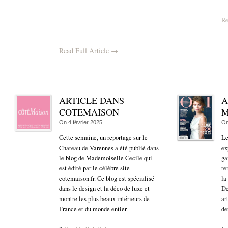
Re
Read Full Article →
ARTICLE DANS
A
COTEMAISON
M
On
4 février 2025
O
Cette semaine, un reportage sur le
Le
Chateau de Varennes a été publié dans
ex
le blog de Mademoiselle Cecile qui
ga
est édité par le célèbre site
re
cotemaison.fr. Ce blog est spécialisé
la
dans le design et la déco de luxe et
De
montre les plus beaux intérieurs de
ar
France et du monde entier.
de