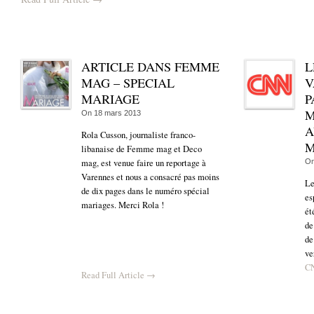
ARTICLE DANS FEMME
L
MAG – SPECIAL
V
MARIAGE
P
M
On
18 mars 2013
A
Rola Cusson, journaliste franco-
M
libanaise de Femme mag et Deco
mag, est venue faire un reportage à
O
Varennes et nous a consacré pas moins
Le
de dix pages dans le numéro spécial
es
mariages. Merci Rola !
ét
de
de
ve
C
Read Full Article →