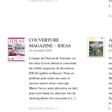
*
Read Full Article →
Un
[..
Re
COUVERTURE
A
MAGAZINE – IDEAS
G
On
6 octobre 2024
O
L’équipe du Chateau de Varennes est
Vi
très fière d’avoir obtenu la couverture
no
du célèbre magazine de décoration
jo
IDEAS (publié en Russie). Nous en
ma
profitons pour saluer nos amis et
Ma
anciens mariés russes ainsi que
ma
Muriel Arcos, notre pâtissière en chef,
di
pour avoir fourni les douceurs lors du
an
shooting photos (les macarons et [...]
Sa
la
Read Full Article →
[..