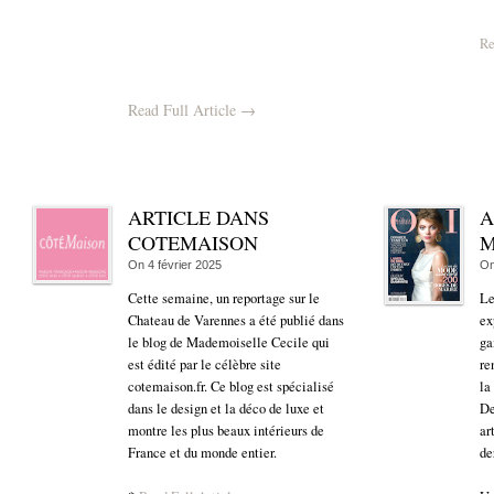
Re
Read Full Article →
ARTICLE DANS
A
COTEMAISON
M
On
4 février 2025
O
Cette semaine, un reportage sur le
Le
Chateau de Varennes a été publié dans
ex
le blog de Mademoiselle Cecile qui
ga
est édité par le célèbre site
re
cotemaison.fr. Ce blog est spécialisé
la
dans le design et la déco de luxe et
De
montre les plus beaux intérieurs de
ar
France et du monde entier.
de