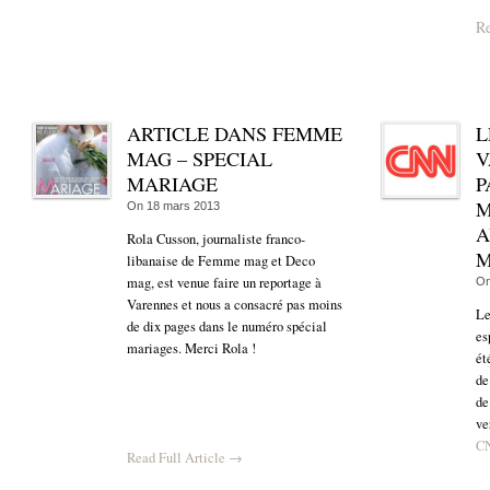
Re
ARTICLE DANS FEMME
L
MAG – SPECIAL
V
MARIAGE
P
M
On
18 mars 2013
A
Rola Cusson, journaliste franco-
M
libanaise de Femme mag et Deco
mag, est venue faire un reportage à
O
Varennes et nous a consacré pas moins
Le
de dix pages dans le numéro spécial
es
mariages. Merci Rola !
ét
de
de
ve
C
Read Full Article →