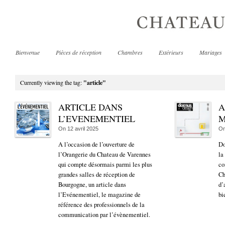
Bienvenue
Pièces de réception
Chambres
Extérieurs
Mariages
Currently viewing the tag:
"article"
ARTICLE DANS
A
L’EVENEMENTIEL
M
On
12 avril 2025
O
A l’occasion de l’ouverture de
Do
l’Orangerie du Chateau de Varennes
la
qui compte désormais parmi les plus
co
grandes salles de réception de
Ch
Bourgogne, un article dans
d’
l’Evénementiel, le magazine de
bi
référence des professionnels de la
communication par l’évènementiel.