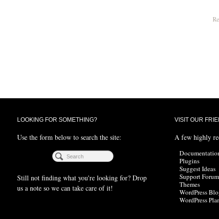
Re
LOOKING FOR SOMETHING?
VISIT OUR FRI
Use the form below to search the site:
A few highly r
Documentatio
Plugins
Suggest Ideas
Support Forum
Still not finding what you're looking for? Drop
Themes
us a note so we can take care of it!
WordPress Blo
WordPress Pla