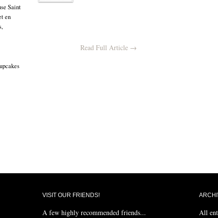
use Saint
et en
s,
Read Full Article →
cupcakes
VISIT OUR FRIENDS!
ARCHI
A few highly recommended friends...
All ent