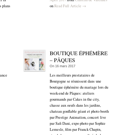
s plans
on
Read Full Article →
BOUTIQUE ÉPHÉMÈRE
– PÂQUES
On
16 mars 2017
éance
Les meilleurs prestataires de
Bourgogne se réunissent dans une
boutique éphémère du mariage lors du
week-end de Pâques: ateliers
gourmands par Cakes in the city,
chasse aux oeufs dans les jardins,
chateau gonflable géant et photo booth
par Prestige Animation, concert live
par Safi Dani, expo photo par Sophie
Lemesle, film par Franck Chapin,