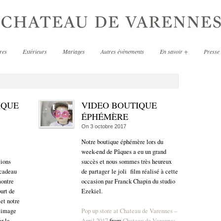
res
Extérieurs
Mariages
Autres évènements
En savoir +
Presse
IQUE
VIDEO BOUTIQUE
ÉPHÉMÈRE
On
3 octobre 2017
Notre boutique éphémère lors du
week-end de Pâques a eu un grand
succès et nous sommes très heureux
ions
de partager le joli film réalisé à cette
 cadeau
occasion par Franck Chapin du studio
montre
Ezekiel.
urt de
 et notre
d’image
Pop up store at Chateau de Varennes –
r la
April 2017
from
Chateau de Varennes