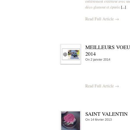
entièrement extérieur avec un
déco glamour et épurée
[...]
Read Full Article →
MEILLEURS VOE
2014
On
2 janvier 2014
Read Full Article →
SAINT VALENTIN
On
14 février 2013