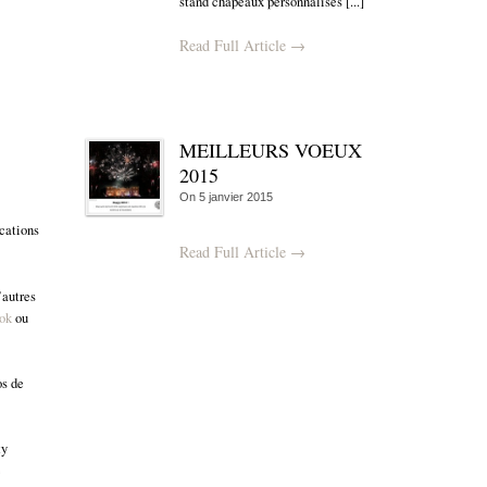
stand chapeaux personnalisés [...]
Read Full Article →
MEILLEURS VOEUX
2015
On
5 janvier 2015
cations
Read Full Article →
’autres
ook
ou
os de
ty
e