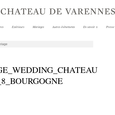
res
Extérieurs
Mariages
Autres évènements
En savoir +
Presse
riage
GE_WEDDING_CHATEAU
_8_BOURGOGNE