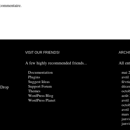
 commentaire.
VISIT OUR FRIENDS!
ARCHI
A few highly recommended friends...
All ent
Documentation
mai 
Plugins
avril
Suggest Ideas
févri
Support Forum
déce
? Drop
Themes
octo
WordPress Blog
août
WordPress Planet
avril
octo
avril
mars
janvi
janvi