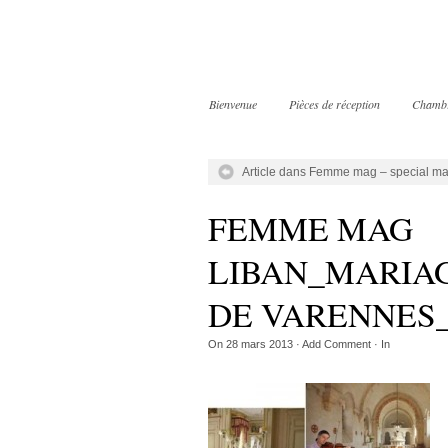
Bienvenue
Pièces de réception
Chamb
Article dans Femme mag – special ma
FEMME MAG
LIBAN_MARIA
DE VARENNES
On
28 mars 2013
·
Add Comment
· In