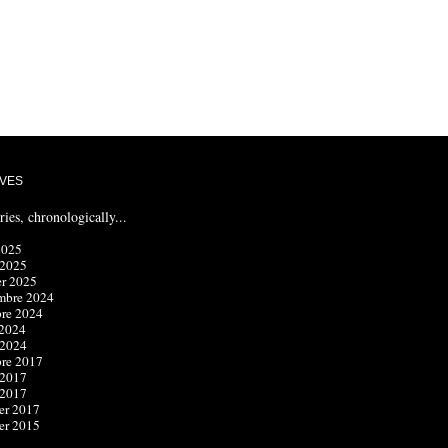
VES
ries, chronologically...
2025
 2025
er 2025
mbre 2024
bre 2024
 2024
 2024
bre 2017
 2017
 2017
er 2017
er 2015