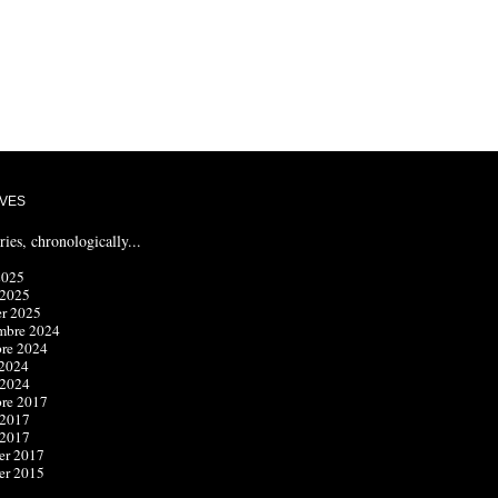
VES
ries, chronologically...
2025
 2025
er 2025
mbre 2024
bre 2024
 2024
 2024
bre 2017
 2017
 2017
er 2017
er 2015