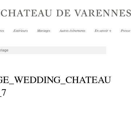
res
Extérieurs
Mariages
Autres évènements
En savoir +
Presse
riage
GE_WEDDING_CHATEAU
_7