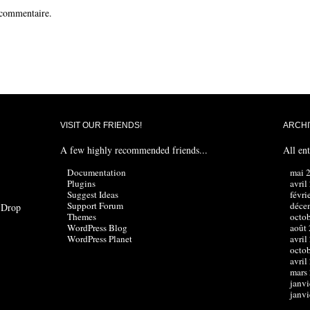
 commentaire.
VISIT OUR FRIENDS!
ARCHI
A few highly recommended friends...
All ent
Documentation
mai 
Plugins
avril
Suggest Ideas
févri
Support Forum
déce
? Drop
Themes
octo
WordPress Blog
août
WordPress Planet
avril
octo
avril
mars
janvi
janvi